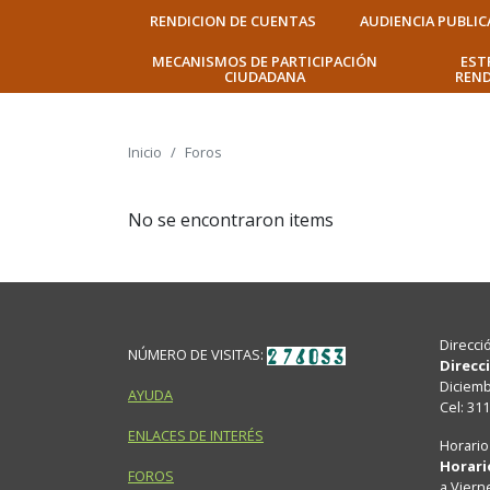
RENDICION DE CUENTAS
AUDIENCIA PUBLIC
MECANISMOS DE PARTICIPACIÓN
EST
CIUDADANA
REND
Inicio
Foros
No se encontraron items
Direcci
NÚMERO DE VISITAS:
Direcc
Diciembr
AYUDA
Cel: 31
ENLACES DE INTERÉS
Horario
Horari
FOROS
a Viern