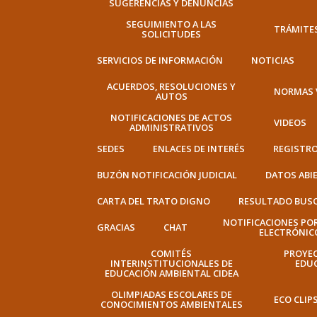
SUGERENCIAS Y DENUNCIAS
SEGUIMIENTO A LAS
TRÁMITE
SOLICITUDES
SERVICIOS DE INFORMACIÓN
NOTICIAS
ACUERDOS, RESOLUCIONES Y
NORMAS 
AUTOS
NOTIFICACIONES DE ACTOS
VIDEOS
ADMINISTRATIVOS
SEDES
ENLACES DE INTERÉS
REGISTRO
BUZÓN NOTIFICACIÓN JUDICIAL
DATOS ABI
CARTA DEL TRATO DIGNO
RESULTADO BUS
NOTIFICACIONES PO
GRACIAS
CHAT
ELECTRÓNIC
COMITÉS
PROYE
INTERINSTITUCIONALES DE
EDU
EDUCACIÓN AMBIENTAL CIDEA
OLIMPIADAS ESCOLARES DE
ECO CLIP
CONOCIMIENTOS AMBIENTALES