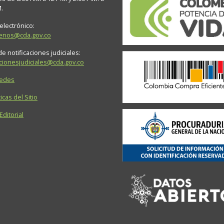
M.
electrónico:
tenos@cda.gov.co
e notificaciones judiciales:
acionesjudiciales@cda.gov.co
Sedes
icas del Sitio
 Editorial