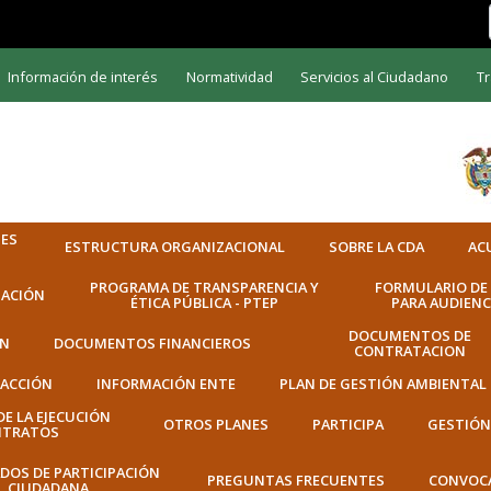
Información de interés
Normatividad
Servicios al Ciudadano
Tr
NES
ESTRUCTURA ORGANIZACIONAL
SOBRE LA CDA
AC
PROGRAMA DE TRANSPARENCIA Y
FORMULARIO DE 
ACIÓN
ÉTICA PÚBLICA - PTEP
PARA AUDIENC
DOCUMENTOS DE
ÓN
DOCUMENTOS FINANCIEROS
CONTRATACION
 ACCIÓN
INFORMACIÓN ENTE
PLAN DE GESTIÓN AMBIENTAL
DE LA EJECUCIÓN
OTROS PLANES
PARTICIPA
GESTIÓ
NTRATOS
DOS DE PARTICIPACIÓN
PREGUNTAS FRECUENTES
CONVOC
CIUDADANA