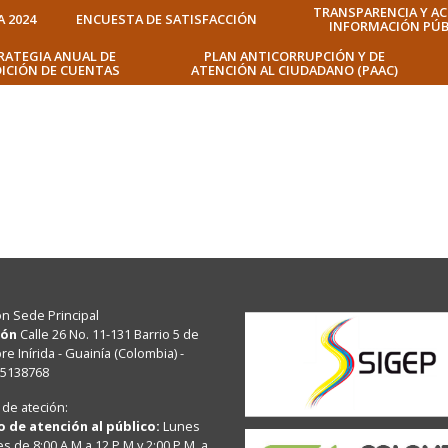
TRANSPARENCIA Y AC
A 2024
ENCUESTA DE SATISFACCIÓN
INFORMACIÓN PÚB
RATEGIA ANUAL DE
PLAN ANTICORRUPCIÓN Y DE
ICIÓN DE CUENTAS
ATENCIÓN AL CIUDADANO (PAAC)
ón Sede Principal
ión
Calle 26 No. 11-131 Barrio 5 de
e Inírida - Guainía (Colombia) -
15138768
 de ateción:
o de atención al público:
Lunes
es de 8:00 A.M a 12 P.M y 2:00 P.M. a