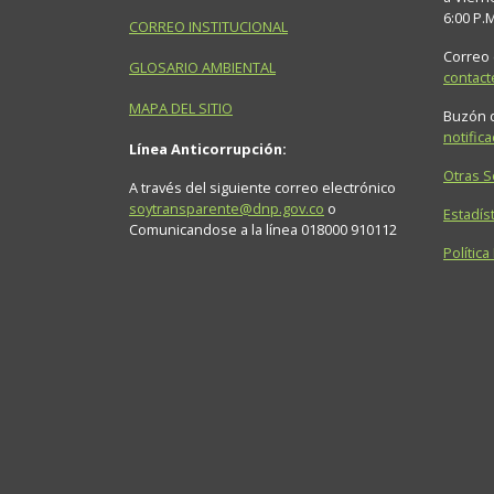
6:00 P.
CORREO INSTITUCIONAL
Correo 
GLOSARIO AMBIENTAL
contac
MAPA DEL SITIO
Buzón d
notific
Línea Anticorrupción:
Otras 
A través del siguiente correo electrónico
soytransparente@dnp.gov.co
o
Estadíst
Comunicandose a la línea 018000 910112
Política