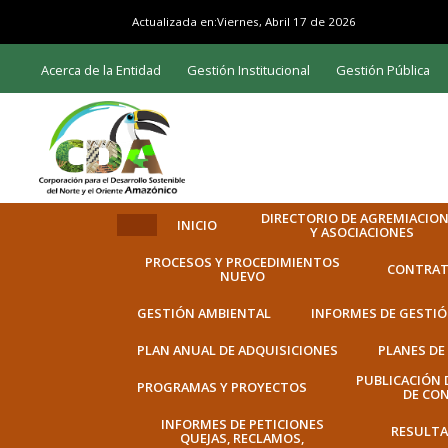
Actualizada en:
Viernes, Abril 17 de 2026
Acerca de la Entidad
Gestión Institucional
Gestión Pública
DIRECTORIO DE AGREMIACIO
INICIO
Y ASOCIACIONES
PROCESOS Y PROCEDIMIENTOS
CONTRAT
NUEVO
GESTIÓN AMBIENTAL
INFORMES DE GESTI
PLAN ANUAL DE ADQUISICIONES
PLANES DE
PUBLICACIÓN 
PROGRAMAS Y PROYECTOS
DE CO
INFORMES DE PETICIONES
RESULTA
QUEJAS, RECLAMOS,