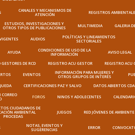
CANALES Y MECANISMOS DE
S
REGISTROS AMBIENTAL
ATENCIÓN
ESTUDIOS, INVESTIGACIONES Y
MULTIMEDIA
GALERIA D
OTROS TIPOS DE PUBLICACIONES
POLÍTICAS Y LINEAMIENTOS
VIGENTES
AUDIOS
SECTORIALES
CONDICIONES DE USO DE LA
AYUDA
AVISO LEGAL
INFORMACIÓN
 GESTORES DE RCD
REGISTRO ACU GESTOR
REGISTRO ACU
INFORMACIÓN PARA MUJERES Y
ERTOS
EVENTOS
PUB
OTROS GRUPOS DE INTERÉS
QUEDA
CERTIFICACIONES PAZ Y SALVO
DATOS ABIERTOS CDA
R CORREO
FOROS
NINOS Y ADOLECENTES
CALENDARI
O
CTOS CIUDADANOS DE
CACIÓN AMBIENTAL
JUEGOS
RED JÓVENES DE AMBIENTE
PROCEDAS
NOTAS, EVENTOS Y
S
ERROR
CONVOCAT
SUGERENCIAS