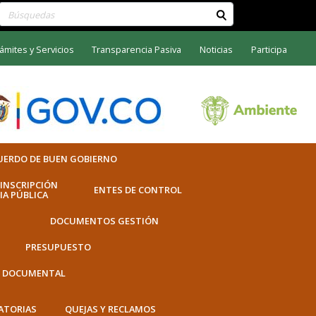
Buscar contenido en el sitio
ámites y Servicios
Transparencia Pasiva
Noticias
Participa
UERDO DE BUEN GOBIERNO
INSCRIPCIÓN
ENTES DE CONTROL
IA PÚBLICA
DOCUMENTOS GESTIÓN
PRESUPUESTO
N DOCUMENTAL
ATORIAS
QUEJAS Y RECLAMOS