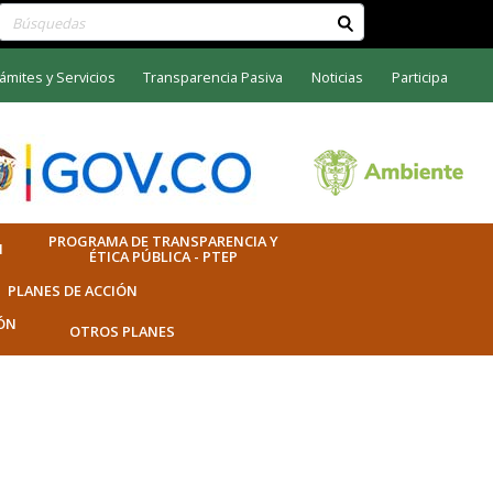
Buscar contenido en el sitio
ámites y Servicios
Transparencia Pasiva
Noticias
Participa
PROGRAMA DE TRANSPARENCIA Y
N
ÉTICA PÚBLICA - PTEP
PLANES DE ACCIÓN
IÓN
OTROS PLANES