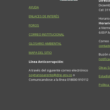
Direcc
Diciembr
AYUDA
Cel: 31
ENLACES DE INTERÉS
Horario
Horari
FOROS
a Viern
6:00 P.
CORREO INSTITUCIONAL
Correo 
GLOSARIO AMBIENTAL
contac
MAPA DEL SITIO
Buzón d
notific
Línea Anticorrupción:
Otras 
A través del siguiente correo electrónico
soytransparente@dnp.gov.co
o
Estadíst
Comunicandose a la línea 018000 910112
Política