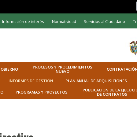
Información de interés
Normatividad
Servicios al Ciudadano
Tr
PROCESOS Y PROCEDIMIENTOS
GOBIERNO
CONTRATACIÓ
NUEVO
INFORMES DE GESTIÓN
PLAN ANUAL DE ADQUISICIONES
PUBLICACIÓN DE LA EJECUC
TO
PROGRAMAS Y PROYECTOS
DE CONTRATOS