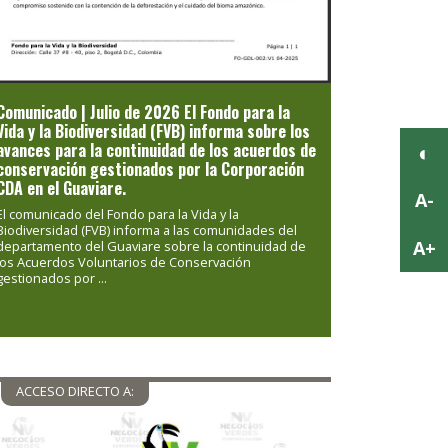
Previous
Next
Comunicado | Julio de 2026 El Fondo para la
Vida y la Biodiversidad (FVB) informa sobre los
avances para la continuidad de los acuerdos de
conservación gestionados por la Corporación
CDA en el Guaviare.
El comunicado del Fondo para la Vida y la
Biodiversidad (FVB) informa a las comunidades del
departamento del Guaviare sobre la continuidad de
los Acuerdos Voluntarios de Conservación
gestionados por ...
ACCESO DIRECTO A: