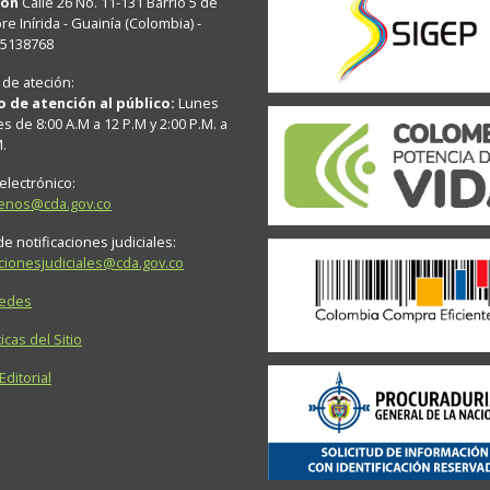
ión
Calle 26 No. 11-131 Barrio 5 de
e Inírida - Guainía (Colombia) -
15138768
 de ateción:
o de atención al público:
Lunes
es de 8:00 A.M a 12 P.M y 2:00 P.M. a
M.
electrónico:
tenos@cda.gov.co
e notificaciones judiciales:
acionesjudiciales@cda.gov.co
Sedes
icas del Sitio
 Editorial