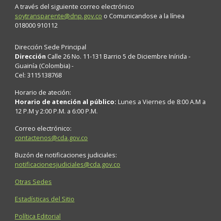
A través del siguiente correo electrónico
soytransparente@dnp.gov.co
o Comunicandose a la línea
018000 910112
Dirección Sede Principal
Dirección
Calle 26 No. 11-131 Barrio 5 de Diciembre Inírida -
Guainía (Colombia) -
Cel: 3115138768
Horario de ateción:
Horario de atención al público:
Lunes a Viernes de 8:00 A.M a
12 P.M y 2:00 P.M. a 6:00 P.M.
Correo electrónico:
contactenos@cda.gov.co
Buzón de notificaciones judiciales:
notificacionesjudiciales@cda.gov.co
Otras Sedes
Estadísticas del Sitio
Política Editorial