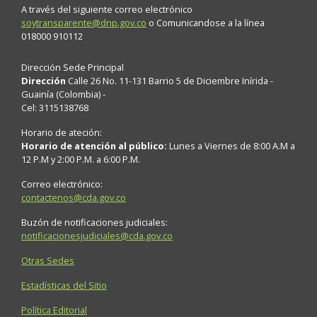
A través del siguiente correo electrónico
soytransparente@dnp.gov.co
o Comunicandose a la línea
018000 910112
Dirección Sede Principal
Dirección
Calle 26 No. 11-131 Barrio 5 de Diciembre Inírida -
Guainía (Colombia) -
Cel: 3115138768
Horario de ateción:
Horario de atención al público:
Lunes a Viernes de 8:00 A.M a
12 P.M y 2:00 P.M. a 6:00 P.M.
Correo electrónico:
contactenos@cda.gov.co
Buzón de notificaciones judiciales:
notificacionesjudiciales@cda.gov.co
Otras Sedes
Estadísticas del Sitio
Política Editorial