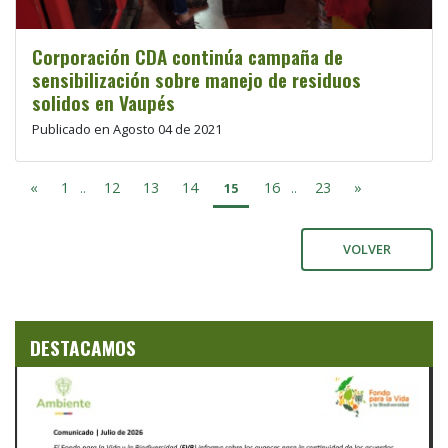
Corporación CDA continúa campaña de
sensibilización sobre manejo de residuos
solidos en Vaupés
Publicado en Agosto 04 de 2021
«
1
12
13
14
16
23
»
..
15
..
VOLVER
DESTACAMOS