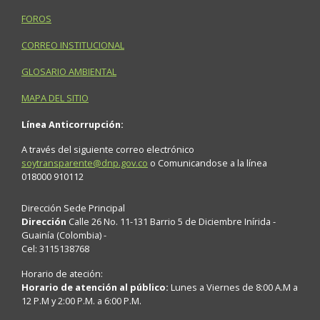
FOROS
CORREO INSTITUCIONAL
GLOSARIO AMBIENTAL
MAPA DEL SITIO
Línea Anticorrupción:
A través del siguiente correo electrónico
soytransparente@dnp.gov.co
o Comunicandose a la línea
018000 910112
Dirección Sede Principal
Dirección
Calle 26 No. 11-131 Barrio 5 de Diciembre Inírida -
Guainía (Colombia) -
Cel: 3115138768
Horario de ateción:
Horario de atención al público:
Lunes a Viernes de 8:00 A.M a
12 P.M y 2:00 P.M. a 6:00 P.M.