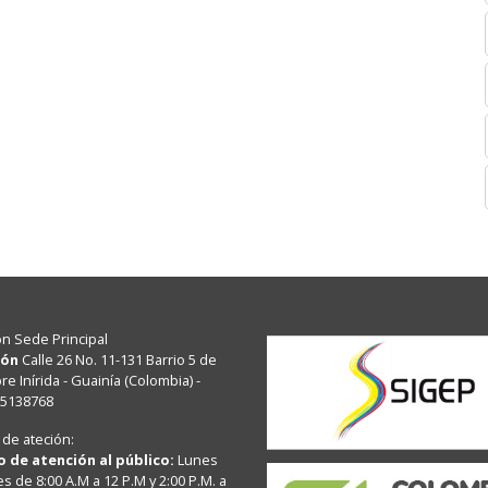
ón Sede Principal
ión
Calle 26 No. 11-131 Barrio 5 de
e Inírida - Guainía (Colombia) -
15138768
 de ateción:
o de atención al público:
Lunes
es de 8:00 A.M a 12 P.M y 2:00 P.M. a