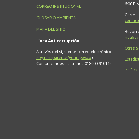
6:00 P.
CORREO INSTITUCIONAL
Correo 
GLOSARIO AMBIENTAL
contac
MAPA DEL SITIO
Buzón d
notific
Línea Anticorrupción:
Otras 
A través del siguiente correo electrónico
soytransparente@dnp.gov.co
o
Estadíst
Comunicandose a la línea 018000 910112
Política