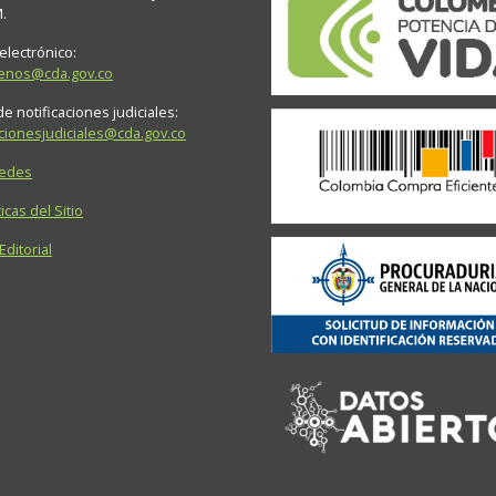
M.
electrónico:
tenos@cda.gov.co
e notificaciones judiciales:
acionesjudiciales@cda.gov.co
Sedes
icas del Sitio
 Editorial