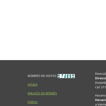
Direcci
NÚMERO DE VISITAS:
Direcc
Diciembr
AYUDA
Cel: 31
ENLACES DE INTERÉS
Horario
Horari
FOROS
a Viern