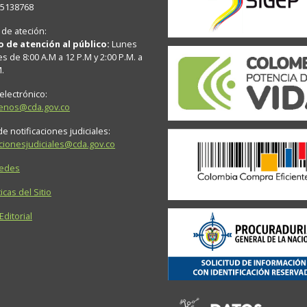
15138768
 de ateción:
o de atención al público:
Lunes
es de 8:00 A.M a 12 P.M y 2:00 P.M. a
M.
electrónico:
tenos@cda.gov.co
e notificaciones judiciales:
acionesjudiciales@cda.gov.co
Sedes
icas del Sitio
 Editorial