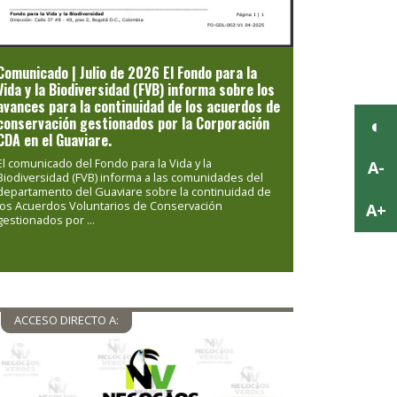
Previous
Next
Comunicado | Julio de 2026 El Fondo para la
Vida y la Biodiversidad (FVB) informa sobre los
avances para la continuidad de los acuerdos de
conservación gestionados por la Corporación
CDA en el Guaviare.
El comunicado del Fondo para la Vida y la
Biodiversidad (FVB) informa a las comunidades del
departamento del Guaviare sobre la continuidad de
los Acuerdos Voluntarios de Conservación
gestionados por ...
ACCESO DIRECTO A: