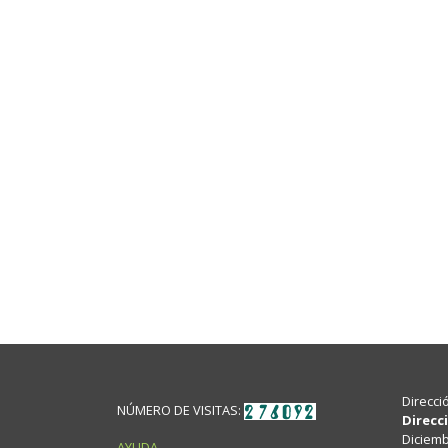
Direcci
NÚMERO DE VISITAS:
Direcc
Diciembr
AYUDA