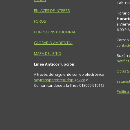
Cel: 31
ENLACES DE INTERÉS
Horario
Horari
FOROS
a Viern
6:00 P.
CORREO INSTITUCIONAL
Correo 
GLOSARIO AMBIENTAL
contac
MAPA DEL SITIO
Buzón d
notific
Línea Anticorrupción:
Otras 
A través del siguiente correo electrónico
soytransparente@dnp.gov.co
o
Estadíst
Comunicandose a la línea 018000 910112
Política