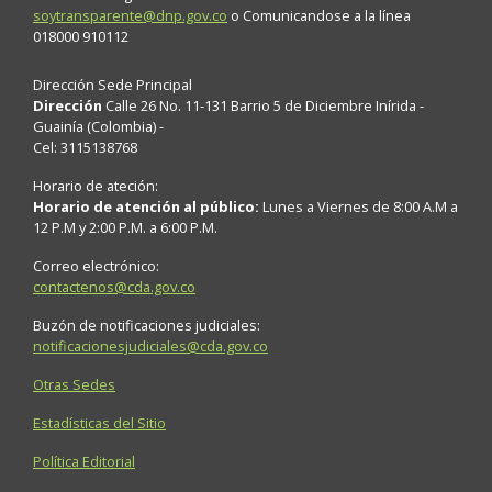
soytransparente@dnp.gov.co
o Comunicandose a la línea
018000 910112
Dirección Sede Principal
Dirección
Calle 26 No. 11-131 Barrio 5 de Diciembre Inírida -
Guainía (Colombia) -
Cel: 3115138768
Horario de ateción:
Horario de atención al público:
Lunes a Viernes de 8:00 A.M a
12 P.M y 2:00 P.M. a 6:00 P.M.
Correo electrónico:
contactenos@cda.gov.co
Buzón de notificaciones judiciales:
notificacionesjudiciales@cda.gov.co
Otras Sedes
Estadísticas del Sitio
Política Editorial