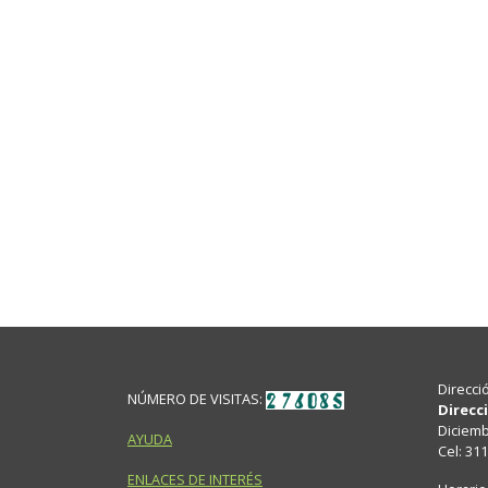
Direcci
NÚMERO DE VISITAS:
Direcc
Diciembr
AYUDA
Cel: 31
ENLACES DE INTERÉS