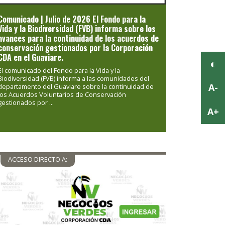
Comunicado | Julio de 2026 El Fondo para la
Vida y la Biodiversidad (FVB) informa sobre los
avances para la continuidad de los acuerdos de
conservación gestionados por la Corporación
CDA en el Guaviare.
El comunicado del Fondo para la Vida y la
Biodiversidad (FVB) informa a las comunidades del
departamento del Guaviare sobre la continuidad de
los Acuerdos Voluntarios de Conservación
gestionados por ...
ACCESO DIRECTO A: