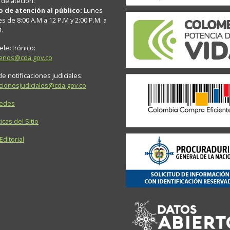
 de ateción:
o de atención al público:
Lunes
es de 8:00 A.M a 12 P.M y 2:00 P.M. a
M.
electrónico:
tenos@cda.gov.co
e notificaciones judiciales:
acionesjudiciales@cda.gov.co
Sedes
icas del Sitio
 Editorial