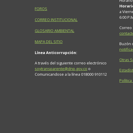
Horario
Horari
FOROS
a Viern
6:00 P.
CORREO INSTITUCIONAL
Correo 
GLOSARIO AMBIENTAL
contac
MAPA DEL SITIO
Buzón d
notific
Línea Anticorrupción:
Otras 
A través del siguiente correo electrónico
soytransparente@dnp.gov.co
o
Estadíst
Comunicandose a la línea 018000 910112
Política