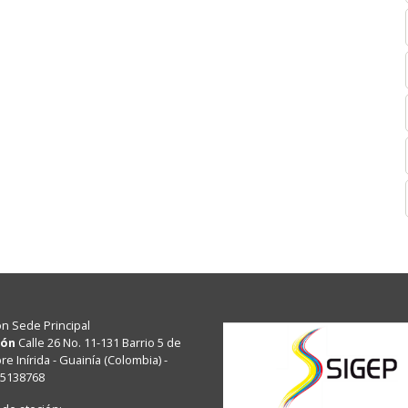
ón Sede Principal
ión
Calle 26 No. 11-131 Barrio 5 de
e Inírida - Guainía (Colombia) -
15138768