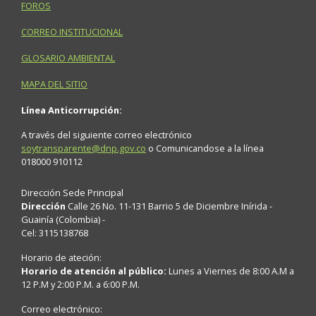
FOROS
CORREO INSTITUCIONAL
GLOSARIO AMBIENTAL
MAPA DEL SITIO
Línea Anticorrupción:
A través del siguiente correo electrónico
soytransparente@dnp.gov.co
o Comunicandose a la línea
018000 910112
Dirección Sede Principal
Dirección
Calle 26 No. 11-131 Barrio 5 de Diciembre Inírida -
Guainía (Colombia) -
Cel: 3115138768
Horario de ateción:
Horario de atención al público:
Lunes a Viernes de 8:00 A.M a
12 P.M y 2:00 P.M. a 6:00 P.M.
Correo electrónico: