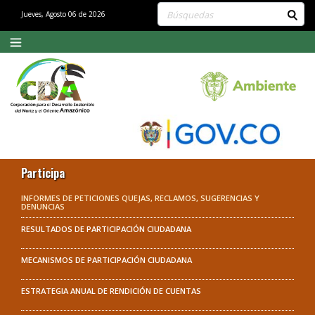
Buscar contenido en el sitio
Jueves, Agosto 06 de 2026
Participa
INFORMES DE PETICIONES QUEJAS, RECLAMOS, SUGERENCIAS Y
DENUNCIAS
RESULTADOS DE PARTICIPACIÓN CIUDADANA
MECANISMOS DE PARTICIPACIÓN CIUDADANA
ESTRATEGIA ANUAL DE RENDICIÓN DE CUENTAS