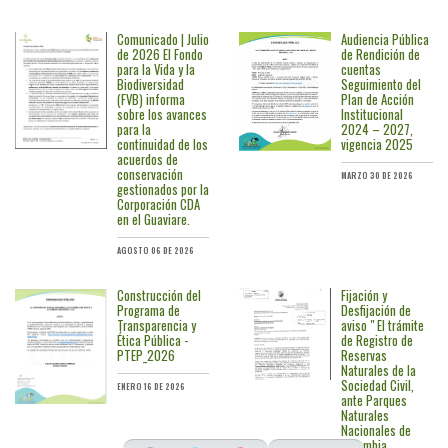
Comunicado | Julio
Audiencia Pública
de 2026 El Fondo
de Rendición de
para la Vida y la
cuentas
Biodiversidad
Seguimiento del
(FVB) informa
Plan de Acción
sobre los avances
Institucional
para la
2024 – 2027,
continuidad de los
vigencia 2025
acuerdos de
conservación
MARZO 30 DE 2026
gestionados por la
Corporación CDA
en el Guaviare.
AGOSTO 06 DE 2026
Construcción del
Fijación y
Programa de
Desfijación de
Transparencia y
aviso " El trámite
Ética Pública -
de Registro de
PTEP_2026
Reservas
Naturales de la
Sociedad Civil,
ENERO 16 DE 2026
ante Parques
Naturales
Nacionales de
Colombia