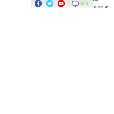
CHAT
DICIEMBRE 12 DE 2025
TODAS LAS NOTICIAS
ACCESO DIRECTO A:
TRANSPARENCIA Y ACCESO A INFORMACIÓN PÚBLICA