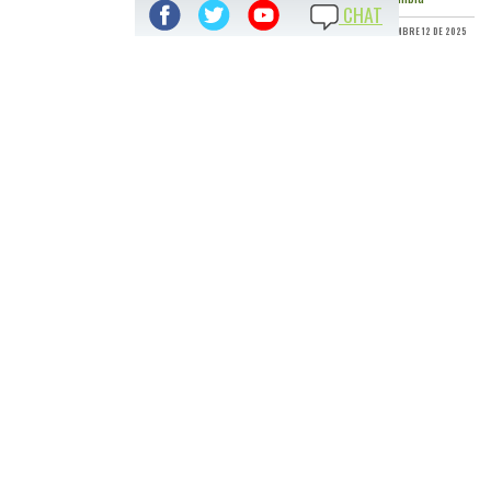
CHAT
DICIEMBRE 12 DE 2025
TODAS LAS NOTICIAS
ACCESO DIRECTO A:
TRANSPARENCIA Y ACCESO A INFORMACIÓN PÚBLICA