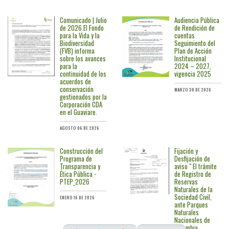
Comunicado | Julio
Audiencia Pública
de 2026 El Fondo
de Rendición de
para la Vida y la
cuentas
Biodiversidad
Seguimiento del
(FVB) informa
Plan de Acción
sobre los avances
Institucional
para la
2024 – 2027,
continuidad de los
vigencia 2025
acuerdos de
conservación
MARZO 30 DE 2026
gestionados por la
Corporación CDA
en el Guaviare.
AGOSTO 06 DE 2026
Construcción del
Fijación y
Programa de
Desfijación de
Transparencia y
aviso " El trámite
Ética Pública -
de Registro de
PTEP_2026
Reservas
Naturales de la
Sociedad Civil,
ENERO 16 DE 2026
ante Parques
Naturales
Nacionales de
Colombia