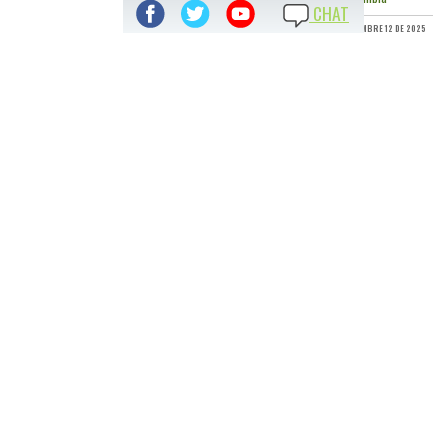
CHAT
DICIEMBRE 12 DE 2025
TODAS LAS NOTICIAS
ACCESO DIRECTO A:
TRANSPARENCIA Y ACCESO A INFORMACIÓN PÚBLICA