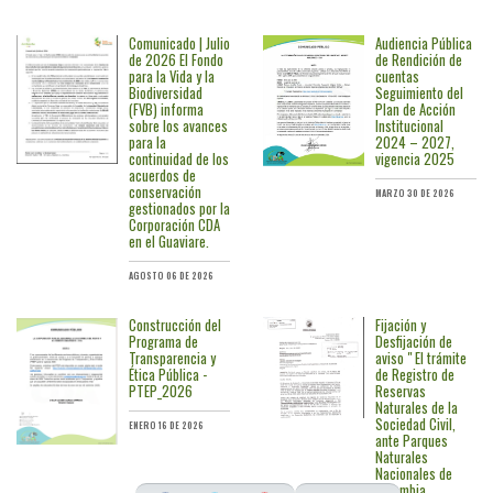
Comunicado | Julio
Audiencia Pública
de 2026 El Fondo
de Rendición de
para la Vida y la
cuentas
Biodiversidad
Seguimiento del
(FVB) informa
Plan de Acción
sobre los avances
Institucional
para la
2024 – 2027,
continuidad de los
vigencia 2025
acuerdos de
conservación
MARZO 30 DE 2026
gestionados por la
Corporación CDA
en el Guaviare.
AGOSTO 06 DE 2026
Construcción del
Fijación y
Programa de
Desfijación de
Transparencia y
aviso " El trámite
Ética Pública -
de Registro de
PTEP_2026
Reservas
Naturales de la
Sociedad Civil,
ENERO 16 DE 2026
ante Parques
Naturales
Nacionales de
Colombia