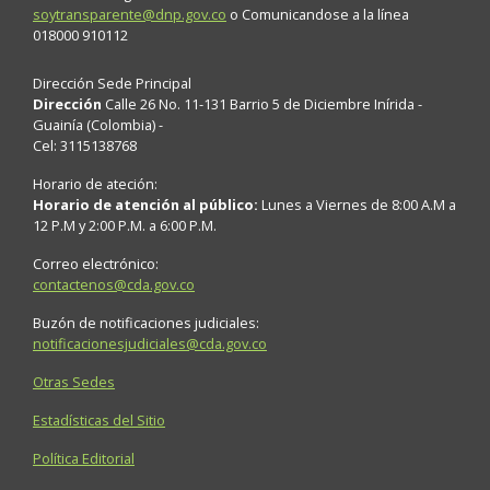
soytransparente@dnp.gov.co
o Comunicandose a la línea
018000 910112
Dirección Sede Principal
Dirección
Calle 26 No. 11-131 Barrio 5 de Diciembre Inírida -
Guainía (Colombia) -
Cel: 3115138768
Horario de ateción:
Horario de atención al público:
Lunes a Viernes de 8:00 A.M a
12 P.M y 2:00 P.M. a 6:00 P.M.
Correo electrónico:
contactenos@cda.gov.co
Buzón de notificaciones judiciales:
notificacionesjudiciales@cda.gov.co
Otras Sedes
Estadísticas del Sitio
Política Editorial