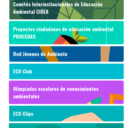
Comités Interinstiucionales de Educación
Ambiental CIDEA
Proyectos ciudadanos de educación ambiental
PROCEDAS
Red Jóvenes de Ambiente
ECO Club
Olimpiadas escolares de conocimientos
ambientales
ECO Clips