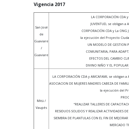
Vigencia 2017
LA CORPORACIÓN CDA y
JUVENTUD, se obligan a 
San José
CORPORACIÓN CDA y La ONG Ju
de
la ejecución del Proyecto Ci
Guaviare
UN MODELO DE GESTION 
/
COMUNITARIA, PARA ADAPT
Guaviare
EFECTOS DEL CAMBIO CLI
DIVINO NIÑO Y EL POPULAR
LA CORPORACIÓN CDA y AMCAFAMI, se obligan a 
ASOCIACION DE MUJERES MADRES CABEZA DE FAMIL
la ejecución del 
PROC
Mitú /
“REALIZAR TALLERES DE CAPACITA
Vaupés
RESIDUOS SOLIDOS Y REALIZAR ACTIVIDADES DE
SIEMBRA DE PLANTULAS CON EL FIN DE MEJORAR
MERCADO T