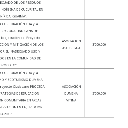
DECUADO DE LOS RESIDUOS
INDÍGENA DE CUCURITAL EN
NÍRIDA, GUAINÍA”.
LA CORPORACIÓN CDA y la
 REGIONAL INDÍGENA DEL
la ejecución del Proyecto
ASOCIACION
CCIÓN Y MITIGACIÓN DE LOS
3’000.000
ASOCRIGUA
OR EL INADECUADO USO Y
IDOS EN LA COMUNIDAD DE
OROCOTO”.
LA CORPORACIÓN CDA y la
MO Y ECOTURISMO DUMENAI
 Proyecto Ciudadano PROCEDA:
ASOCIACIÓN
TRATEGIAS DE EDUCACION
DUMENAI
3’000.000
ON COMUNITARIA EN AREAS
VITINA
SERVACION EN LA JURIDCION
DA 2016”