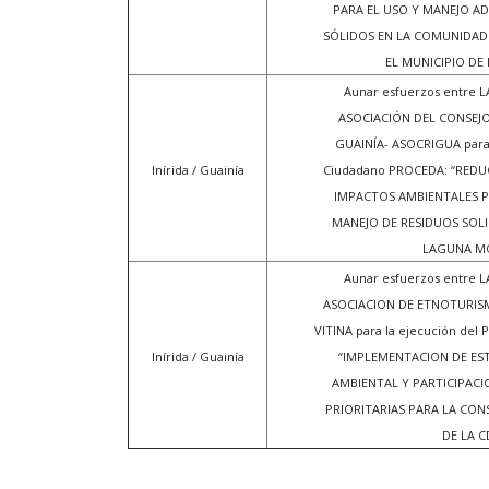
PARA EL USO Y MANEJO A
SÓLIDOS EN LA COMUNIDAD 
EL MUNICIPIO DE I
Aunar esfuerzos entre 
ASOCIACIÓN DEL CONSEJO
GUAINÍA- ASOCRIGUA para 
Inírida / Guainía
Ciudadano PROCEDA: “REDU
IMPACTOS AMBIENTALES P
MANEJO DE RESIDUOS SOL
LAGUNA M
Aunar esfuerzos entre 
ASOCIACION DE ETNOTURIS
VITINA para la ejecución del
Inírida / Guainía
“IMPLEMENTACION DE ES
AMBIENTAL Y PARTICIPACI
PRIORITARIAS PARA LA CON
DE LA C