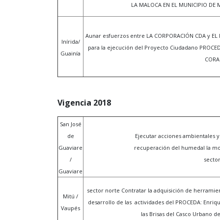
LA MALOCA EN EL MUNICIPIO DE
Aunar esfuerzos entre LA CORPORACIÓN CDA y E
Inírida/
para la ejecución del Proyecto Ciudadano PROC
Guainía
CORA
Vigencia 2018
San José
de
Ejecutar acciones ambientales y
Guaviare
recuperación del humedal la mor
/
sector
Guaviare
sector norte Contratar la adquisición de herramie
Mitú /
desarrollo de las actividades del PROCEDA: Enriq
Vaupés
las Brisas del Casco Urbano de