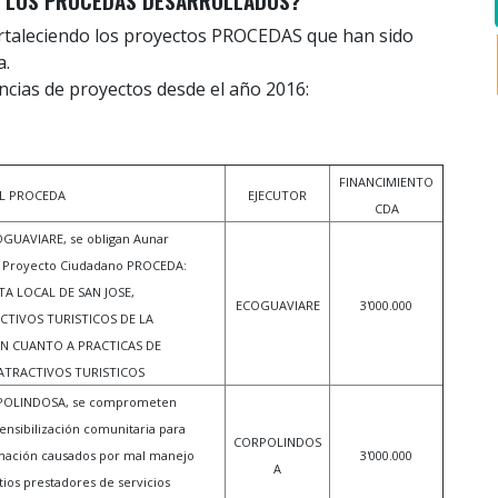
E LOS PROCEDAS DESARROLLADOS?
rtaleciendo los proyectos PROCEDAS que han sido
a.
ncias de proyectos desde el año 2016:
FINANCIMIENTO
L PROCEDA
EJECUTOR
CDA
UAVIARE, se obligan Aunar
el Proyecto Ciudadano PROCEDA:
TA LOCAL DE SAN JOSE,
ECOGUAVIARE
3'000.000
CTIVOS TURISTICOS DE LA
EN CUANTO A PRACTICAS DE
ATRACTIVOS TURISTICOS
POLINDOSA, se comprometen
ensibilización comunitaria para
CORPOLINDOS
inación causados por mal manejo
3'000.000
A
tios prestadores de servicios