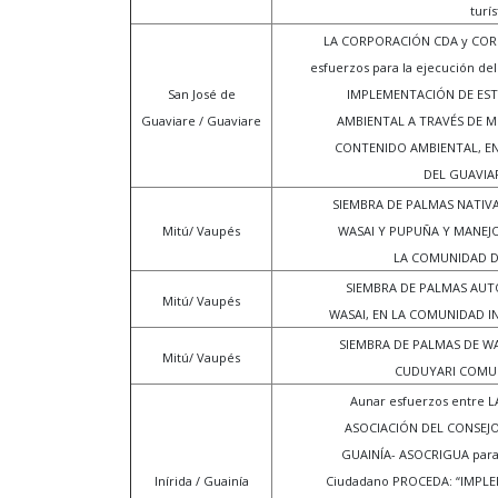
turís
LA CORPORACIÓN CDA y CORP
esfuerzos para la ejecución d
San José de
IMPLEMENTACIÓN DE EST
Guaviare / Guaviare
AMBIENTAL A TRAVÉS DE M
CONTENIDO AMBIENTAL, EN 
DEL GUAVIAR
SIEMBRA DE PALMAS NATIVAS
Mitú/ Vaupés
WASAI Y PUPUÑA Y MANEJO
LA COMUNIDAD D
SIEMBRA DE PALMAS AUTÓ
Mitú/ Vaupés
WASAI, EN LA COMUNIDAD I
SIEMBRA DE PALMAS DE WA
Mitú/ Vaupés
CUDUYARI COMUN
Aunar esfuerzos entre 
ASOCIACIÓN DEL CONSEJO
GUAINÍA- ASOCRIGUA para 
Inírida / Guainía
Ciudadano PROCEDA: “IMPL