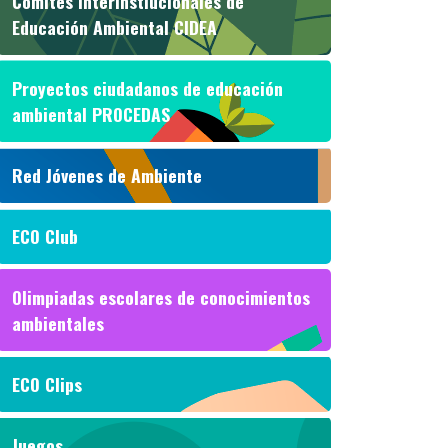
Comités Interinstiucionales de
Educación Ambiental CIDEA
Proyectos ciudadanos de educación
ambiental PROCEDAS
Red Jóvenes de Ambiente
ECO Club
Olimpiadas escolares de conocimientos
ambientales
ECO Clips
Juegos