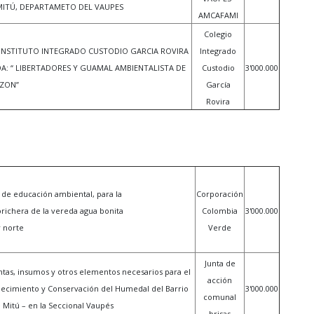
 MITÚ, DEPARTAMETO DEL VAUPES
AMCAFAMI
Colegio
L INSTITUTO INTEGRADO CUSTODIO GARCIA ROVIRA
Integrado
EDA: “ LIBERTADORES Y GUAMAL AMBIENTALISTA DE
Custodio
3'000.000
ZON”
García
Rovira
 de educación ambiental, para la
Corporación
ichera de la vereda agua bonita
Colombia
3'000.000
 norte
Verde
Junta de
ntas, insumos y otros elementos necesarios para el
acción
uecimiento y Conservación del Humedal del Barrio
3'000.000
comunal
 Mitú – en la Seccional Vaupés
brisas