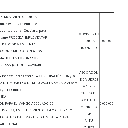
 el MOVIMIENTO POR LA
Aunar esfuerzos entre LA
ventud por el Guaviare, para
MOVIMIENTO
udadano PROCEDA: IMPLEMENTAR
POR LA
3'000.000
PEDAGOGICA AMBIENTAL –
JUVENTUD
ACION Y MITIGACION A LOS
MATICO, EN LOS BARRIOS
 DE SAN JOSE DEL GUAVIARE
ASOCIACION
Aunar esfuerzos entre LA CORPORACIÓN CDA y la
DE MUJERES
IA DEL MUNICIPIO DE MITU VAUPES-AMCAFAMI para
MADRES
Proyecto Ciudadano
CABEZA DE
EDA:
FAMILIA DEL
CION PARA EL MANEJO ADECUADO DE
3'000.000
MUNICIPIO
 LIMPIEZA, EMBELLECIMIENTO, ASEO GENERAL Y
DE
 LA SALUBRIDAD, MANTENER LIMPIA LA PLAZA DE
MITU
RADICIONAL
VAUPES-