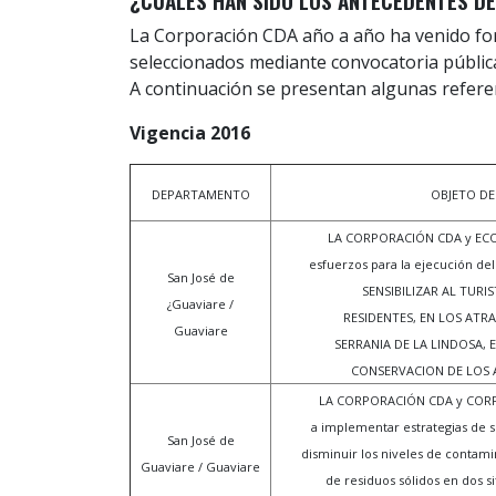
¿CUÁLES HAN SIDO LOS ANTECEDENTES D
La Corporación CDA año a año ha venido fo
seleccionados mediante convocatoria públic
A continuación se presentan algunas refere
Vigencia 2016
DEPARTAMENTO
OBJETO DE
LA CORPORACIÓN CDA y ECOG
esfuerzos para la ejecución d
San José de
SENSIBILIZAR AL TURIS
¿Guaviare /
RESIDENTES, EN LOS ATRA
Guaviare
SERRANIA DE LA LINDOSA, 
CONSERVACION DE LOS 
LA CORPORACIÓN CDA y COR
a implementar estrategias de s
San José de
disminuir los niveles de contam
Guaviare / Guaviare
de residuos sólidos en dos si