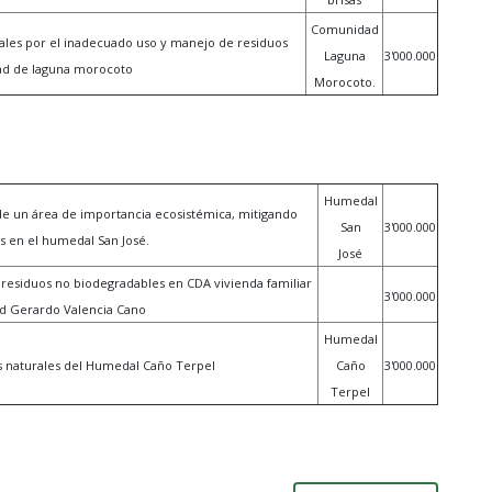
Comunidad
ales por el inadecuado uso y manejo de residuos
Laguna
3'000.000
ad de laguna morocoto
Morocoto.
Humedal
e un área de importancia ecosistémica, mitigando
San
3'000.000
s en el humedal San José.
José
de residuos no biodegradables en CDA vivienda familiar
3'000.000
d Gerardo Valencia Cano
Humedal
os naturales del Humedal Caño Terpel
Caño
3'000.000
Terpel