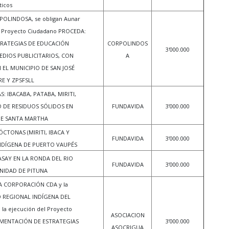
ticos
OLINDOSA, se obligan Aunar
el Proyecto Ciudadano PROCEDA:
RATEGIAS DE EDUCACIÓN
CORPOLINDOS
3'000.000
EDIOS PUBLICITARIOS, CON
A
EL MUNICIPIO DE SAN JOSÉ
E Y ZPSFSLL
: IBACABA, PATABA, MIRITI,
 DE RESIDUOS SÓLIDOS EN
FUNDAVIDA
3’000.000
E SANTA MARTHA
CTONAS (MIRITI, IBACA Y
FUNDAVIDA
3’000.000
NDÍGENA DE PUERTO VAUPÉS
SAY EN LA RONDA DEL RIO
FUNDAVIDA
3’000.000
IDAD DE PITUNA
LA CORPORACIÓN CDA y la
 REGIONAL INDÍGENA DEL
la ejecución del Proyecto
ASOCIACION
EMENTACIÓN DE ESTRATEGIAS
3’000.000
ASOCRIGUA